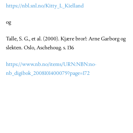
https://nbl.snl.no/Kitty_L_Kielland
og
Talle, S. G., et al. (2000). Kjære bror!: Arne Garborg og
slekten. Oslo, Aschehoug. s. 136
https://www.nb.no/items/URN:NBN:no-
nb_digibok_2008101400079?page=172