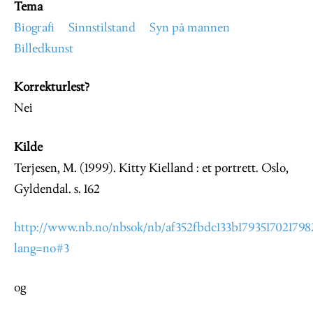
Tema
Biografi
Sinnstilstand
Syn på mannen
Billedkunst
Korrekturlest?
Nei
Kilde
Terjesen, M. (1999). Kitty Kielland : et portrett. Oslo,
Gyldendal. s. 162
http://www.nb.no/nbsok/nb/af352fbdc133b17935170217982
lang=no#3
og