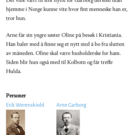
Det ville vært til stor nytte for Garborg dersom man
hjemme i Norge kunne vite hvor fint menneske han er,
tror hun.
Arne får sin yngre søster Oline på besøk i Kristiania.
Han baler med å finne seg et nytt sted å bo fra slutten
av måneden. Oline skal være husholderske for ham.
Siden blir hun også med til Kolbotn og får treffe
Hulda.
Personer
Erik Werenskiold
Arne Garborg
Image
Image