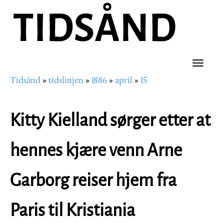
Hopp
til
hovedinnhold
Toggle
Tidsånd
tidslinjen
1886
april
15
naviga
Navigasjonssti
Kitty Kielland sørger etter at
hennes kjære venn Arne
Garborg reiser hjem fra
Paris til Kristiania