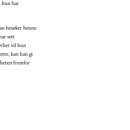
m hun har
 han besøker henne
ar sett
erhet vil hun
ette, kan han gi
nheten fremfor