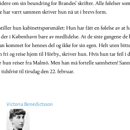
dere om sin beundring for Brandes’ skrifter. Alle følelser so
e har vært sammen skriver hun nå ut i brevs form.
t stiller hun kabinettspørsmålet: Hun har fått en følelse av at
der i København bare av medlidelse. At de siste gangene de h
n kommet for hennes del og ikke for sin egen. Helt uten bitt
fri og reise hjem til Hörby., skriver hun. Hvis hun tar feil i d
r hun reiser fra Malmö. Men han må fortelle sannheten! San
 tidsfrist til tirsdag den 22. februar.
Victoria Benedictsson
Image