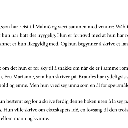
tsson har reist til Malmö og vært sammen med venner; Wåhli
t hun har hatt det hyggelig. Hun er fornøyd med at hun har re
nnet er hun likegyldig med. Og hun begynner å skrive et lan
t om det hun er for sky til å snakke om når de er i samme ro
 Fru Marianne, som hun skriver på. Brandes har tydeligvis
old og emne. Men hun vred seg unna som en ål for spørsmåle
n bestemt seg for å skrive ferdig denne boken uten å la seg p
 Hun ville skrive om ekteskapets idé, en lovsang til den trof
ellom mann og kvinne.