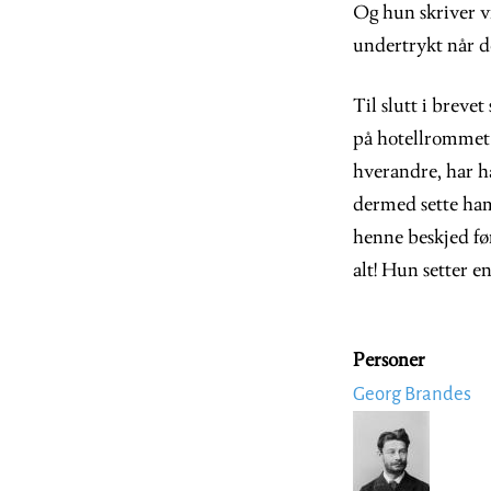
Og hun skriver vi
undertrykt når d
Til slutt i breve
på hotellrommet 
hverandre, har ha
dermed sette ham 
henne beskjed fø
alt! Hun setter en
Personer
Georg Brandes
Image