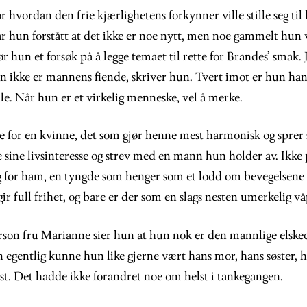
r hvordan den frie kjærlighetens forkynner ville stille seg til
r hun forstått at det ikke er noe nytt, men noe gammelt hun v
r hun et forsøk på å legge temaet til rette for Brandes’ smak. 
nen ikke er mannens fiende, skriver hun. Tvert imot er hun han
le. Når hun er et virkelig menneske, vel å merke.
e for en kvinne, det som gjør henne mest harmonisk og sprer 
le sine livsinteresse og strev med en mann hun holder av. Ikke
g for ham, en tyngde som henger som et lodd om bevegelsene
gir full frihet, og bare er der som en slags nesten umerkelig v
on fru Marianne sier hun at hun nok er den mannlige elsk
egentlig kunne hun like gjerne vært hans mor, hans søster, h
st. Det hadde ikke forandret noe om helst i tankegangen.