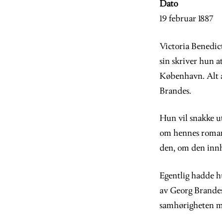
Dato
19 februar 1887
Victoria Benedic
sin skriver hun a
København. Alt a
Brandes.
Hun vil snakke u
om hennes roman,
den, om den innh
Egentlig hadde hu
av Georg Brandes.
samhørigheten m