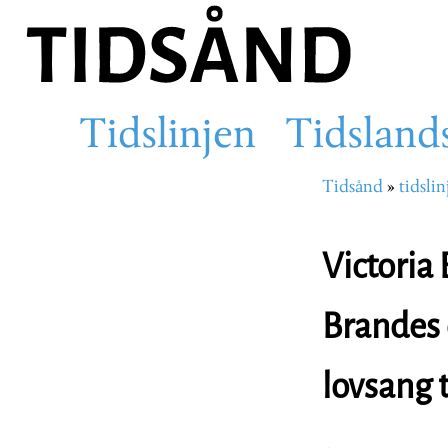
Hopp
til
hovedinnhold
Tidslinjen
Tidsland
Main
Tidsånd
tidslin
Navigasjons
navigation
Victoria 
Brandes 
lovsang 