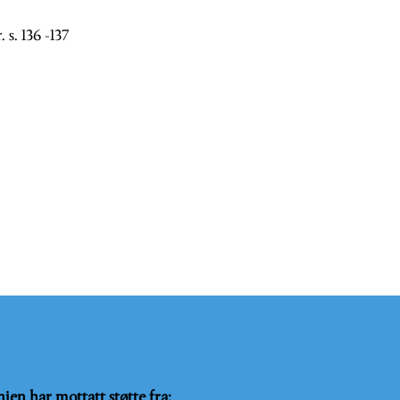
s. 136 -137
njen har mottatt støtte fra: