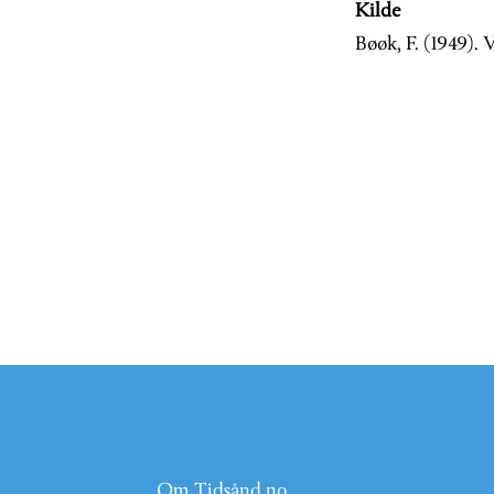
Kilde
Bøøk, F. (1949). 
Om Tidsånd.no