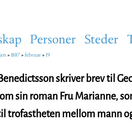
skap
Personer
Steder
jen
1887
februar
19
sti
Benedictsson skriver brev til Ge
om sin roman Fru Marianne, so
til trofastheten mellom mann o