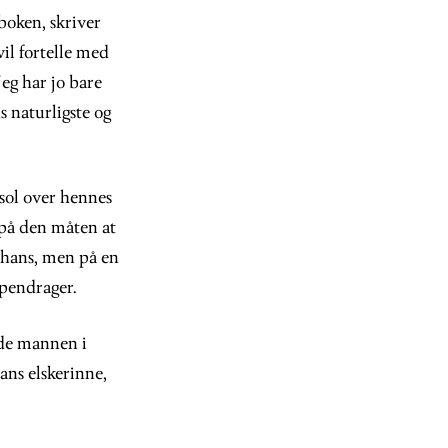
 boken, skriver
il fortelle med
Jeg har jo bare
s naturligste og
sol over hennes
 på den måten at
 hans, men på en
åpendrager.
ede mannen i
ans elskerinne,