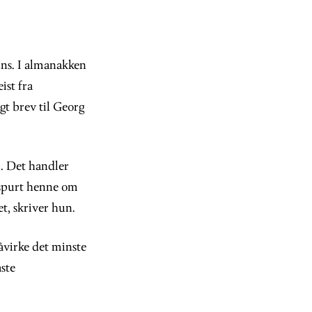
ns. I almanakken
ist fra
gt brev til Georg
m. Det handler
 spurt henne om
t, skriver hun.
åvirke det minste
aste