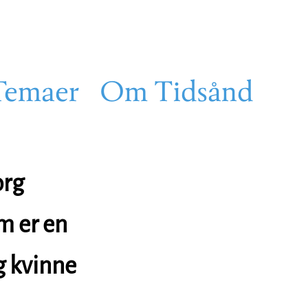
Temaer
Om Tidsånd
org
m er en
g kvinne