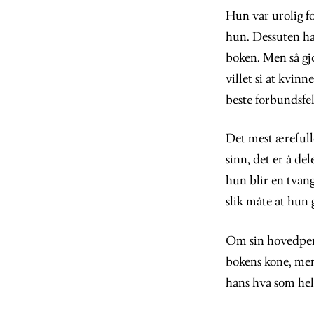
Hun var urolig fo
hun. Dessuten ha
boken. Men så gjø
villet si at kvin
beste forbundsfel
Det mest ærefull
sinn, det er å de
hun blir en tvan
slik måte at hun 
Om sin hovedpers
bokens kone, men 
hans hva som hel