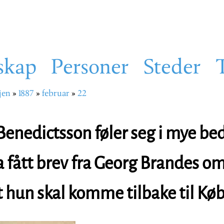
skap
Personer
Steder
jen
1887
februar
22
sti
 Benedictsson føler seg i mye be
ha fått brev fra Georg Brandes o
t hun skal komme tilbake til K