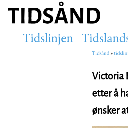
Hopp
til
hovedinnhold
Tidslinjen
Tidsland
Main
Tidsånd
tidslin
Navigasjons
navigation
Victoria
etter å 
ønsker a