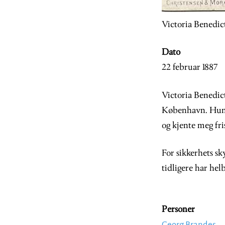
Victoria Benedict
Dato
22 februar 1887
Victoria Benedict
København. Hun s
og kjente meg fri
For sikkerhets s
tidligere har he
Personer
Georg Brandes