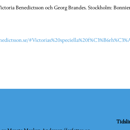
Victoria Benedictsson och Georg Brandes. Stockholm: Bonnier.
benedictsson.se/#Victorias%20speciella%20f%C3%B6rh%C3
Tidsli