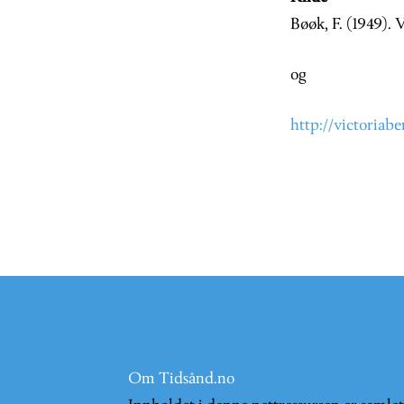
Bøøk, F. (1949). 
og
http://victoria
Om Tidsånd.no