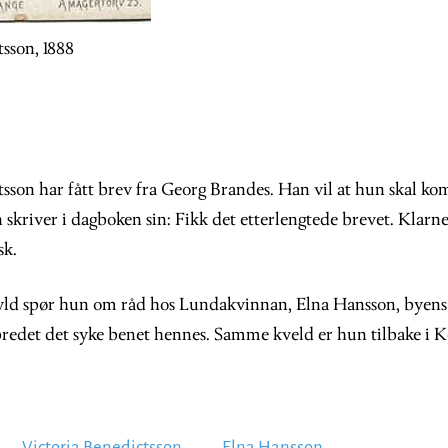
sson, 1888
sson har fått brev fra Georg Brandes. Han vil at hun skal kom
kriver i dagboken sin: Fikk det etterlengtede brevet. Klarnet
sk.
kyld spør hun om råd hos Lundakvinnan, Elna Hansson, byens
lbredet det syke benet hennes. Samme kveld er hun tilbake i
Victoria Benedictsson
Elna Hansson