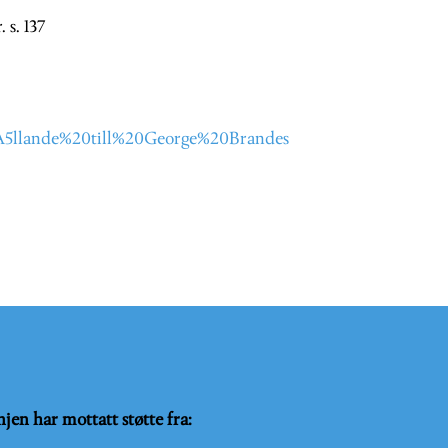
 s. 137
%A5llande%20till%20George%20Brandes
njen har mottatt støtte fra: