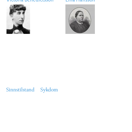
Image
Image
p
Sinnstilstand
Sykdom