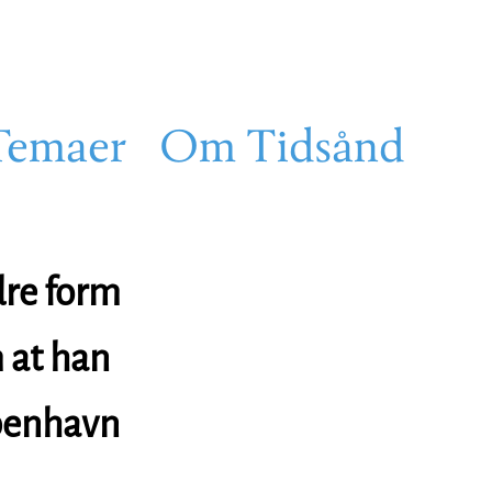
Temaer
Om Tidsånd
dre form
m at han
øbenhavn