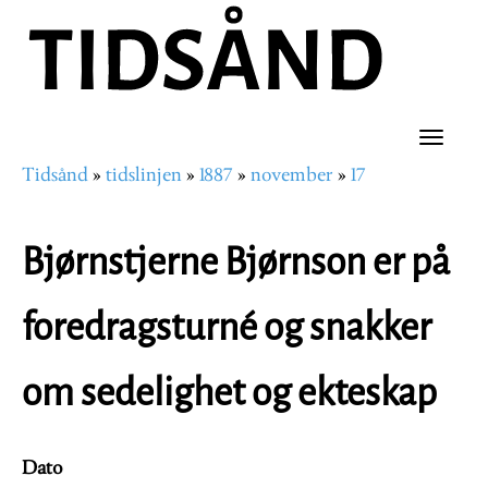
Hopp
til
hovedinnhold
Toggle
Tidsånd
tidslinjen
1887
november
17
naviga
Navigasjonssti
Bjørnstjerne Bjørnson er på
foredragsturné og snakker
om sedelighet og ekteskap
Dato