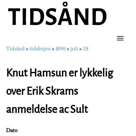
Hopp
til
hovedinnhold
Toggle
Tidsånd
tidslinjen
1890
juli
28
naviga
Navigasjonssti
Knut Hamsun er lykkelig
over Erik Skrams
anmeldelse ac Sult
Dato