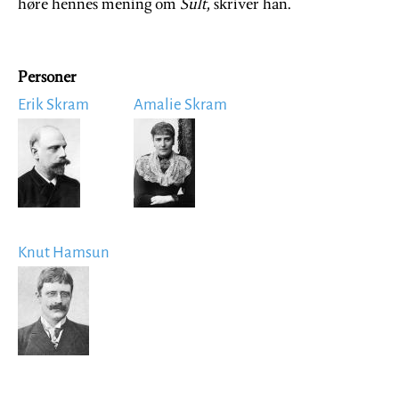
høre hennes mening om
Sult,
skriver han.
Personer
Erik Skram
Amalie Skram
Image
Image
Knut Hamsun
Image