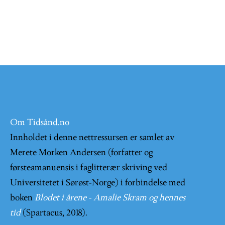
Om Tidsånd.no
Innholdet i denne nettressursen er samlet av
Merete Morken Andersen (forfatter og
førsteamanuensis i faglitterær skriving ved
Universitetet i Sørøst-Norge) i forbindelse med
boken
Blodet i årene - Amalie Skram og hennes
tid
(Spartacus, 2018).