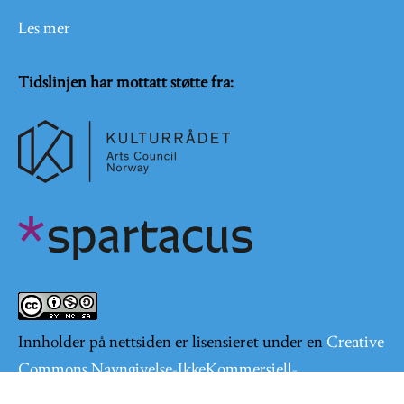
Les mer
Tidslinjen har mottatt støtte fra:
Innholder på nettsiden er lisensieret under en
Creative
Commons Navngivelse-IkkeKommersiell-
DelPåSammeVilkår 4.0 Internasjonal lisens
.