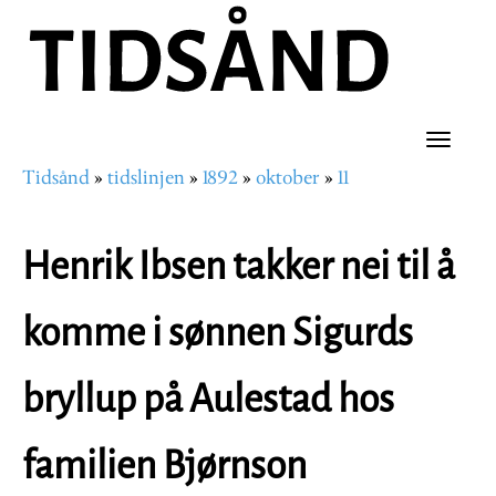
Hopp
til
hovedinnhold
Toggle
Tidsånd
tidslinjen
1892
oktober
11
naviga
Navigasjonssti
Henrik Ibsen takker nei til å
komme i sønnen Sigurds
bryllup på Aulestad hos
familien Bjørnson