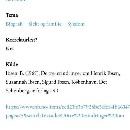
Tema
Biografi
Slekt og familie
Sykdom
Korrekturlest?
Nei
Kilde
Ibsen, B. (1965). De tre: erindringer om Henrik Ibsen,
Suzannah Ibsen, Sigurd Ibsen. København, Det
Schønbergske forlag.s 90
https://www.nb.no/items/ced23fc3b7928bc36fdf4fb6634
page=75&searchText=de%20tre%20erindringer%20om