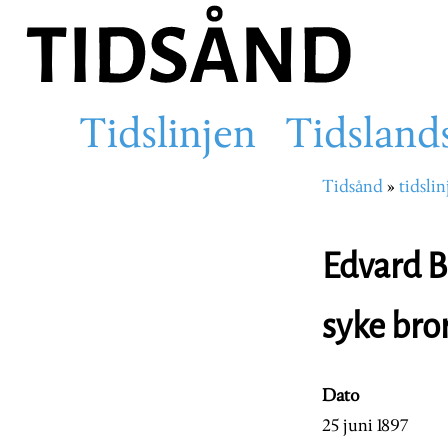
Hopp
til
hovedinnhold
Tidslinjen
Tidsland
Main
Tidsånd
tidslin
Navigasjons
navigation
Edvard B
syke bro
Dato
25 juni 1897