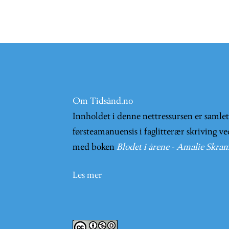
Om Tidsånd.no
Innholdet i denne nettressursen er samle
førsteamanuensis i faglitterær skriving ve
med boken
Blodet i årene - Amalie Skram
Les mer