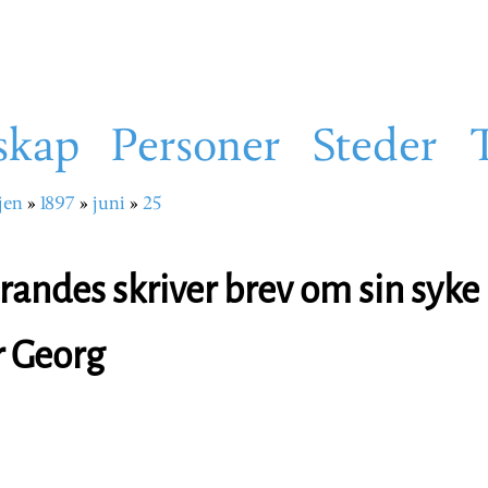
skap
Personer
Steder
jen
1897
juni
25
sti
randes skriver brev om sin syke
r Georg