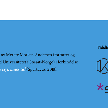
Tidsli
t av Merete Morken Andersen (forfatter og
d Universitetet i Sørøst-Norge) i forbindelse
 og hennes tid
(Spartacus, 2018).