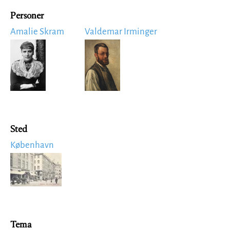
Personer
Amalie Skram
Valdemar Irminger
Image
Image
Sted
København
Image
Tema