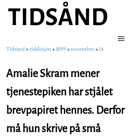
Hopp
til
hovedinnhold
Toggle
Tidsånd
tidslinjen
1899
november
14
naviga
Navigasjonssti
Amalie Skram mener
tjenestepiken har stjålet
brevpapiret hennes. Derfor
må hun skrive på små