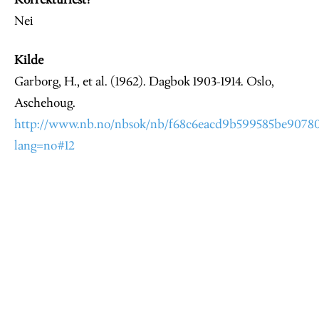
Korrekturlest?
Nei
Kilde
Garborg, H., et al. (1962). Dagbok 1903-1914. Oslo,
Aschehoug.
http://www.nb.no/nbsok/nb/f68c6eacd9b599585be90780c
lang=no#12