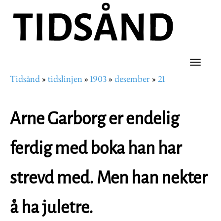
Hopp
til
hovedinnhold
Toggle
Tidsånd
tidslinjen
1903
desember
21
naviga
Navigasjonssti
Arne Garborg er endelig
ferdig med boka han har
strevd med. Men han nekter
å ha juletre.