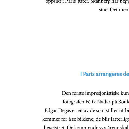
oppsikt i Paris' gater. Skånberg har beg
sine. Det mene
I Paris arrangeres d
Den første impresjonistiske kuns
fotografen Félix Nadar på Boul
Edgar Degas er en av de som stiller ut b
kommer for å se bildene; de blir latterl
begeistret. De kommende syv årene skal d