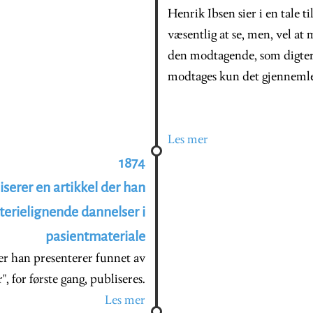
Henrik Ibsen sier i en tale ti
væsentlig at se, men, vel at m
den modtagende, som digtere
modtages kun det gjennemle
Les mer
1874
erer en artikkel der han
kterielignende dannelser i
pasientmateriale
r han presenterer funnet av
, for første gang, publiseres.
Les mer