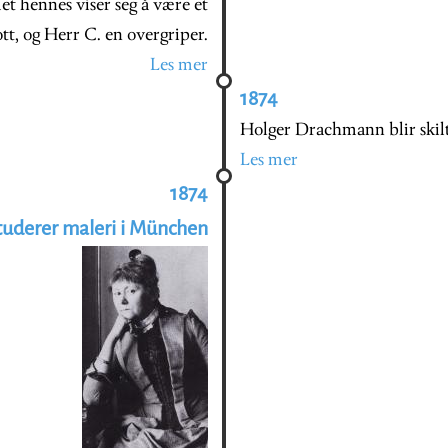
et hennes viser seg å være et
ott, og Herr C. en overgriper.
Les mer
1874
Holger Drachmann blir skilt
Les mer
1874
tuderer maleri i München