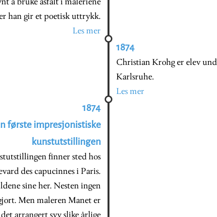
ynt å bruke asfalt i maleriene
r han gir et poetisk uttrykk.
Les mer
1874
Christian Krohg er elev un
Karlsruhe.
Les mer
1874
en første impresjonistiske
kunstutstillingen
tutstillingen finner sted hos
evard des capucinnes i Paris.
ildene sine her. Nesten ingen
iggjort. Men maleren Manet er
et arrangert syv slike årlige