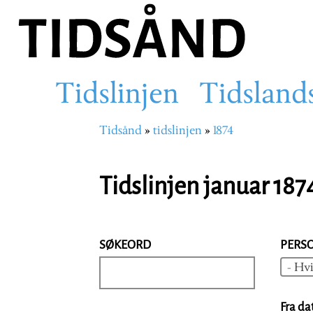
Hopp
til
hovedinnhold
Tidslinjen
Tidsland
Main
Tidsånd
tidslinjen
1874
Navigasjonssti
navigation
Tidslinjen januar 187
SØKEORD
PERS
- Hvi
Fra da