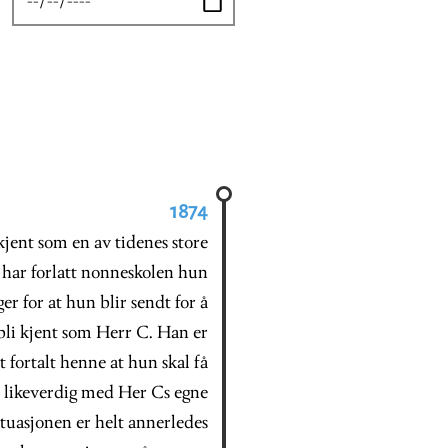
1874
kjent som en av tidenes store
g har forlatt nonneskolen hun
er for at hun blir sendt for å
bli kjent som Herr C. Han er
t fortalt henne at hun skal få
 likeverdig med Her Cs egne
situasjonen er helt annerledes