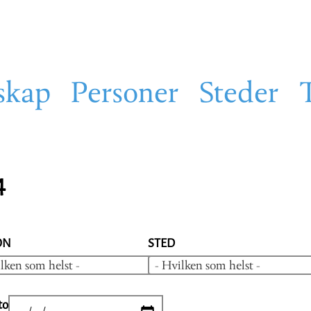
skap
Personer
Steder
4
ON
STED
lken som helst -
- Hvilken som helst -
to
DATE