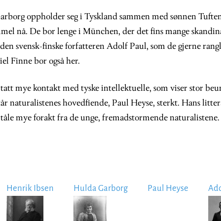
arborg oppholder seg i Tyskland sammen med sønnen Tuften
mel nå. De bor lenge i München, der det fins mange skandina
 den svensk-finske forfatteren Adolf Paul, som de gjerne rang
el Finne bor også her.
 tatt mye kontakt med tyske intellektuelle, som viser stor be
r naturalistenes hovedfiende, Paul Heyse, sterkt. Hans littera
tåle mye forakt fra de unge, fremadstormende naturalistene. 
Henrik Ibsen
Hulda Garborg
Paul Heyse
Ado
Image
Image
Im