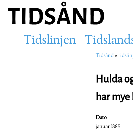
Hopp
til
hovedinnhold
Tidslinjen
Tidsland
Main
Tidsånd
tidslin
Navigasjons
navigation
Hulda og
har mye 
Dato
januar 1889