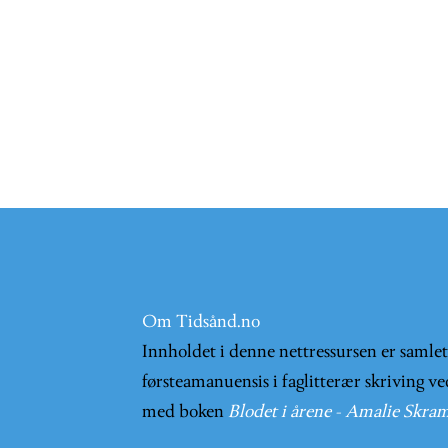
Om Tidsånd.no
Innholdet i denne nettressursen er samle
førsteamanuensis i faglitterær skriving ve
med boken
Blodet i årene - Amalie Skram