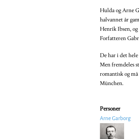
Hulda og Arne G
halvannet år gam
Henrik Ibsen, og
Forfatteren Gabri
De har i det hele
Men fremdeles stå
romantisk og må 
München.
Personer
Arne Garborg
Image