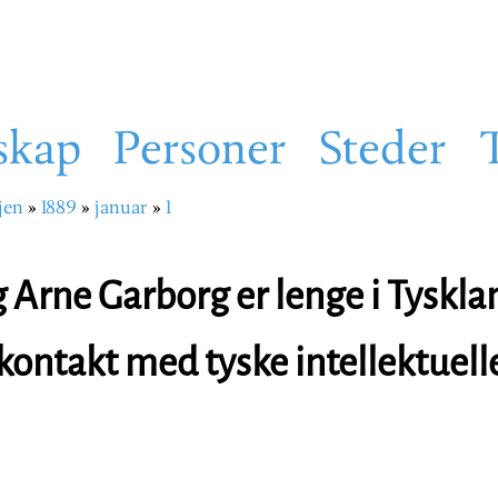
skap
Personer
Steder
jen
1889
januar
1
sti
 Arne Garborg er lenge i Tyskla
kontakt med tyske intellektuell