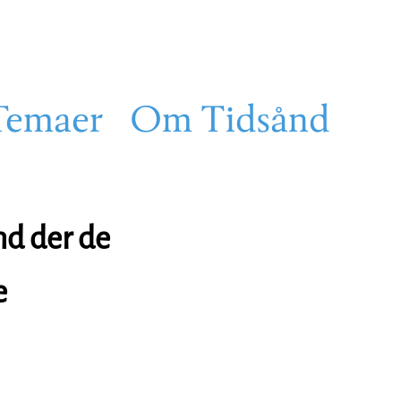
Temaer
Om Tidsånd
nd der de
e