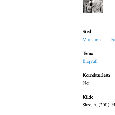
Sted
München
F
Tema
Biografi
Korrekturlest?
Nei
Kilde
Skre, A. (2011). 