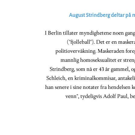
August Strindberg deltar på 
I Berlin tillater myndighetene noen gange
("fjolleball"). Det er en mask
politiovervåkning. Maskeraden foregå
mannlig homoseksualitet er streng
Strindberg, som nå er 43 år gammel, og
Schleich, en kriminalkommisar, antakel
han senere i sine notater fra hendelsen k
venn", tydeligvis Adolf Paul, bes