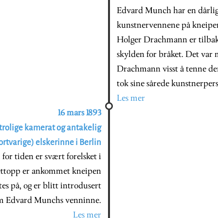
Edvard Munch har en dårlig 
kunstnervennene på kneipen
Holger Drachmann er tilbake
skylden for bråket. Det var m
Drachmann visst å tenne dem
tok sine sårede kunstnerper
Les mer
16 mars 1893
rtrolige kamerat og antakelig
ortvarige) elskerinne i Berlin
for tiden er svært forelsket i
nettopp er ankommet kneipen
 på, og er blitt introdusert
m Edvard Munchs venninne.
Les mer