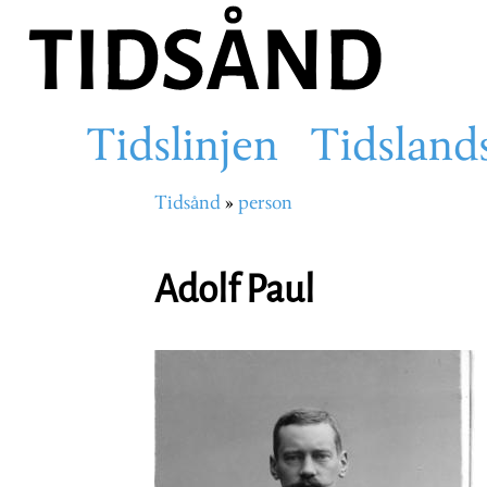
Hopp
til
hovedinnhold
Tidslinjen
Tidsland
Main
Tidsånd
person
Navigasjonssti
navigation
Adolf Paul
Portrettbilde