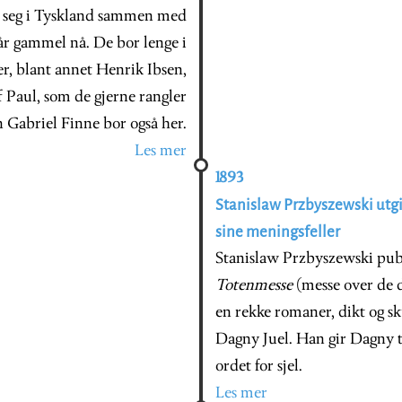
 seg i Tyskland sammen med
år gammel nå. De bor lenge i
r, blant annet Henrik Ibsen,
f Paul, som de gjerne rangler
 Gabriel Finne bor også her.
Les mer
1893
Stanislaw Przbyszewski utgir
sine meningsfeller
Stanislaw Przbyszewski publi
Totenmesse
(messe over de d
en rekke romaner, dikt og sk
Dagny Juel. Han gir Dagny t
ordet for sjel.
Les mer