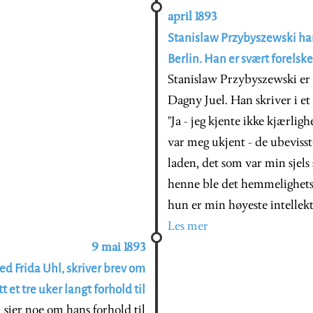
april 1893
Stanislaw Przybyszewski har 
Berlin. Han er svært forelske
Stanislaw Przybyszewski er i
Dagny Juel. Han skriver i et
"Ja - jeg kjente ikke kjærlig
var meg ukjent - de ubevisst
laden, det som var min sjels
henne ble det hemmelighetsful
hun er min høyeste intellektu
Les mer
9 mai 1893
ed Frida Uhl, skriver brev om
 et tre uker langt forhold til
 sier noe om hans forhold til