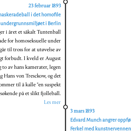
23 februar 1893
maskeradeball i det homofile
undergrunnsmiljøet i Berlin
r i året et såkalt Tuntenball
erade for homoseksuelle under
r til tross for at utøvelse av
t forbudt. I kveld er August
 to av hans kamerater, legen
ig Hans von Tresckow, og det
ommer til å kalle "en suspekt
økende på et slikt fjolleball.
Les mer
3 mars 1893
Edvard Munch angrer oppfø
Ferkel med kunstnervennene