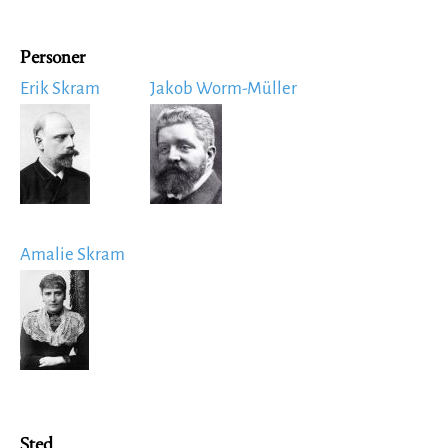
Personer
Erik Skram
Jakob Worm-Müller
Image
Image
Amalie Skram
Image
Sted