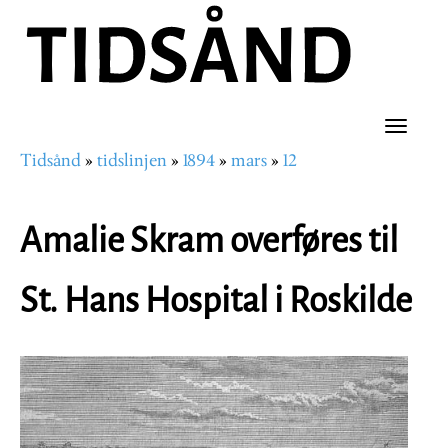
Hopp
til
hovedinnhold
Toggle
Tidsånd
tidslinjen
1894
mars
12
naviga
Navigasjonssti
Amalie Skram overføres til
St. Hans Hospital i Roskilde
Image