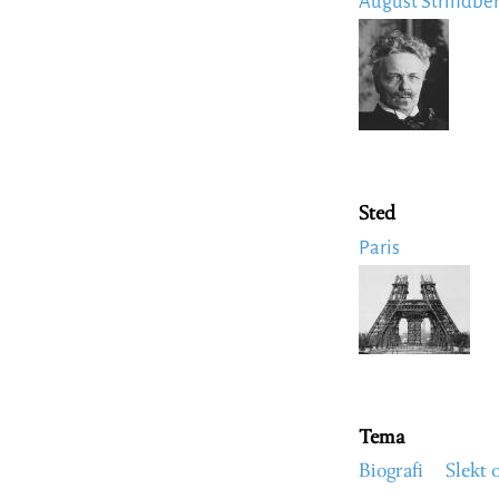
August Strindbe
Image
Sted
Paris
Image
Tema
Biografi
Slekt 