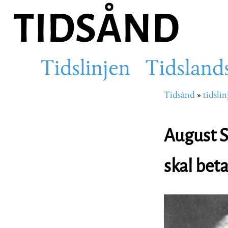
Hopp
til
hovedinnhold
Tidslinjen
Tidsland
Main
Tidsånd
tidslin
Navigasjons
navigation
August S
skal bet
Image