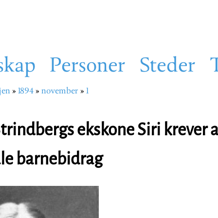
skap
Personer
Steder
jen
1894
november
1
sti
trindbergs ekskone Siri krever 
ale barnebidrag