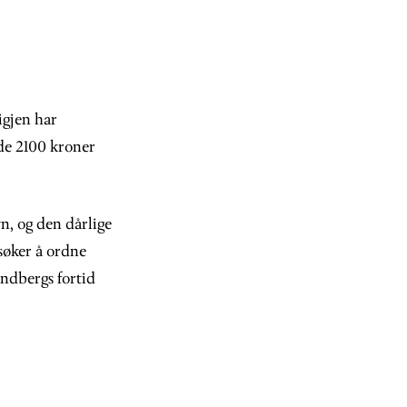
igjen har
de 2100 kroner
n, og den dårlige
søker å ordne
indbergs fortid