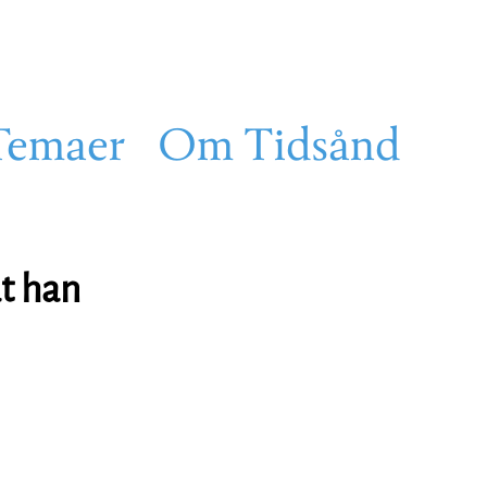
Temaer
Om Tidsånd
at han