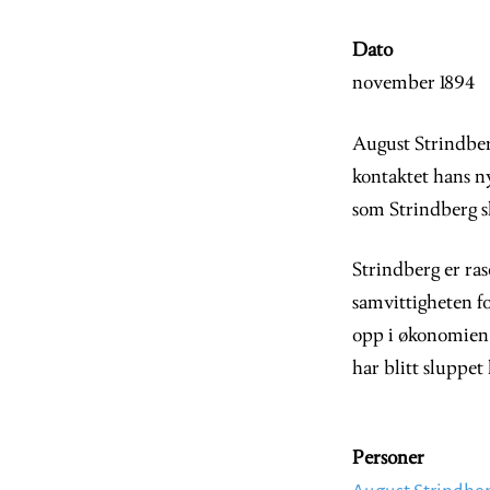
Dato
november 1894
August Strindberg
kontaktet hans n
som Strindberg s
Strindberg er ras
samvittigheten fo
opp i økonomien s
har blitt sluppet
Personer