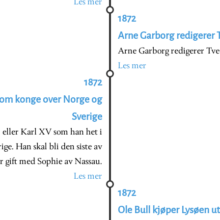
Les mer
1872
Arne Garborg redigerer
Arne Garborg redigerer Tve
Les mer
1872
V som konge over Norge og
Sverige
V, eller Karl XV som han het i
ge. Han skal bli den siste av
 gift med Sophie av Nassau.
Les mer
1872
Ole Bull kjøper Lysøen u