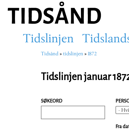
Hopp
til
hovedinnhold
Tidslinjen
Tidsland
Main
Tidsånd
tidslinjen
1872
Navigasjonssti
navigation
Tidslinjen januar 187
SØKEORD
PERS
- Hvi
Fra da