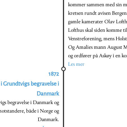
kommer sammen med sin man
kretsen rundt avisen Berge
gamle kamerater Olav Lofthu
Lofthus skal siden komme til 
Venstreforening, mens Holst
Og Amalies mann August Müll
og ordfører på Askøy i en ko
Les mer
1872
 i Grundtvigs begravelse i
Danmark
vigs begravelse i Danmark og
motstandere, både i Norge og
Danmark.