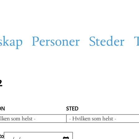
skap
Personer
Steder
2
ON
STED
lken som helst -
- Hvilken som helst -
to
DATE