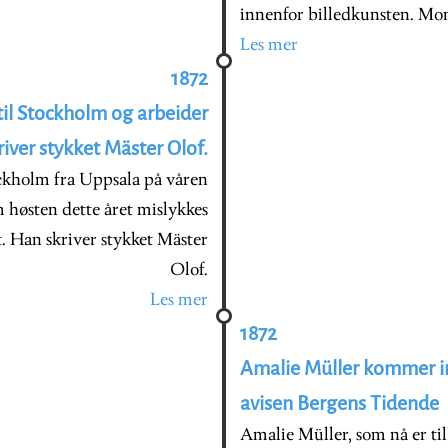
innenfor billedkunsten. Mon
Les mer
1872
til Stockholm og arbeider
river stykket Mäster Olof.
ockholm fra Uppsala på våren
m høsten dette året mislykkes
et. Han skriver stykket Mäster
Olof.
Les mer
1872
Amalie Müller kommer in
avisen Bergens Tidende
Amalie Müller, som nå er tilb