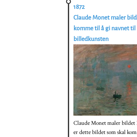
1872
Claude Monet maler bilde
komme til å gi navnet ti
billedkunsten
Claude Monet maler bildet I
er dette bildet som skal kom