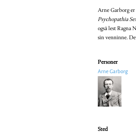
Arne Garborg er p
Psychopathia Sex
også lest Ragna 
sin venninne. Det
Personer
Arne Garborg
Image
Sted