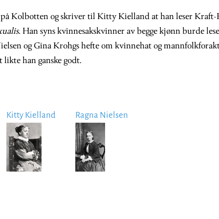
å Kolbotten og skriver til Kitty Kielland at han leser Kraft
ualis.
Han syns kvinnesakskvinner av begge kjønn burde les
Nielsen og Gina Krohgs hefte om kvinnehat og mannfolkforakt,
 likte han ganske godt.
Kitty Kielland
Ragna Nielsen
Image
Image