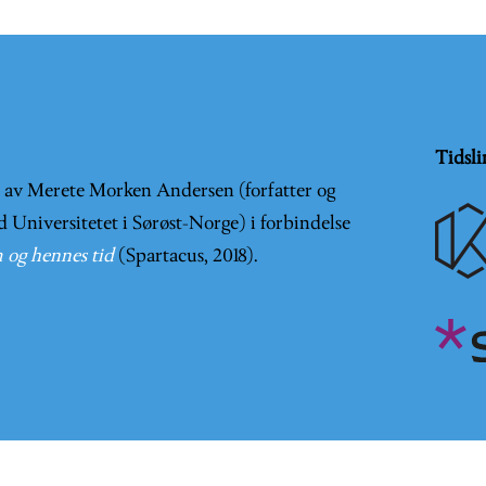
Tidsli
t av Merete Morken Andersen (forfatter og
d Universitetet i Sørøst-Norge) i forbindelse
 og hennes tid
(Spartacus, 2018).
er en
Creative Commons Navngivelse-IkkeKommersiell-DelPå