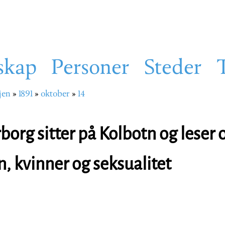
skap
Personer
Steder
jen
1891
oktober
14
sti
org sitter på Kolbotn og leser o
 kvinner og seksualitet