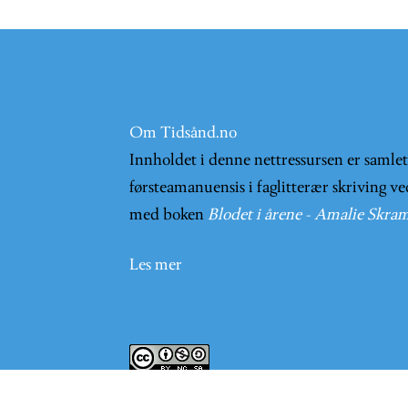
Om Tidsånd.no
Innholdet i denne nettressursen er samle
førsteamanuensis i faglitterær skriving ve
med boken
Blodet i årene - Amalie Skram
Les mer
Innholder på nettsiden er lisensieret und