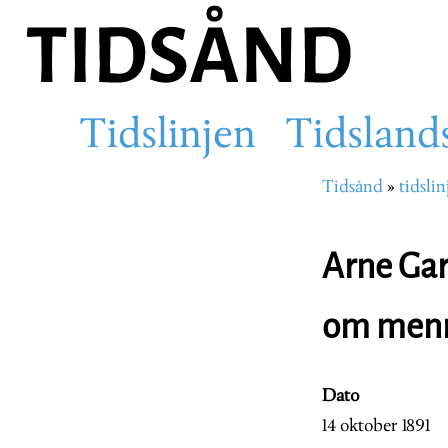
Hopp
til
hovedinnhold
Tidslinjen
Tidsland
Main
Tidsånd
tidslin
Navigasjons
navigation
Arne Garb
om menn,
Dato
14 oktober 1891