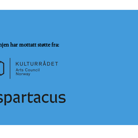
njen har mottatt støtte fra:
SammeVilkår 4.0 Internasjonal lisens
.