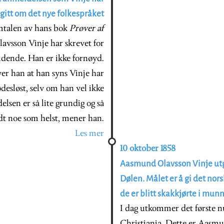
gitt om det nye folkespråket
omtalen av hans bok
Prøver af
vsson Vinje har skrevet for
ende. Han er ikke fornøyd.
iver han at han syns Vinje har
desløst, selv om han vel ikke
elsen er så lite grundig og så
rdt noe som helst, mener han.
Les mer
10 oktober 1858
Aasmund Olavsson Vinje utg
Dølen. Målet er å gi det norsk
de er blitt skakkjørte i mu
I dag utkommer det første 
Christiania. Dette er Aasmu