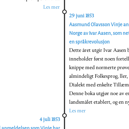
Les mer
29 juni 1853
Aasmund Olavsson Vinje anm
Norge av Ivar Aasen, som ne
en språkrevolusjon
Dette året utgir Ivar Aasen
inneholder først noen forte
knippe med normerte prøver 
almindeligt Folkesprog, ller
Dialekt med enkelte Tillæmp
Denne boka utgjør noe av en
landsmålet etablert, og en n
Les mer
4 juli 1853
ed anmeldelsen som Vinje har