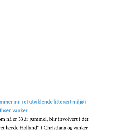
er inn i et utviklende litterært miljø i
 Ibsen vanker
 nå er 33 år gammel, blir involvert i det
"Det lærde Holland" i Christiana og vanker