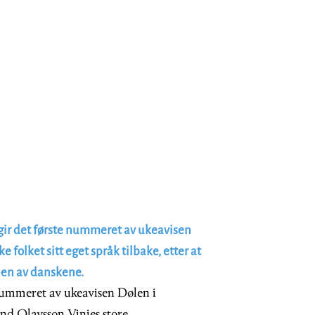
ir det første nummeret av ukeavisen
e folket sitt eget språk tilbake, etter at
nnen av danskene.
nummeret av ukeavisen Dølen i
nd Olavsson Vinjes store