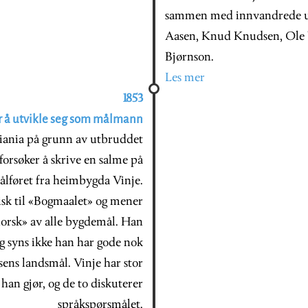
sammen med innvandrede un
Aasen, Knud Knudsen, Ole V
Bjørnson.
Les mer
1853
 å utvikle seg som målmann
iania på grunn av utbruddet
orsøker å skrive en salme på
ålføret fra heimbygda Vinje.
itisk til «Bogmaalet» og mener
orsk» av alle bygdemål. Han
g syns ikke han har gode nok
asens landsmål. Vinje har stor
 han gjør, og de to diskuterer
språkspørsmålet.