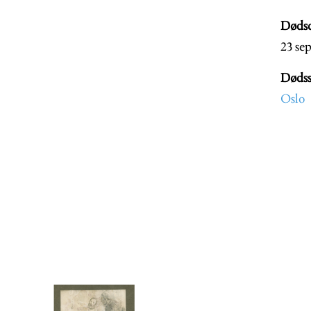
Døds
23 se
Dødss
Oslo