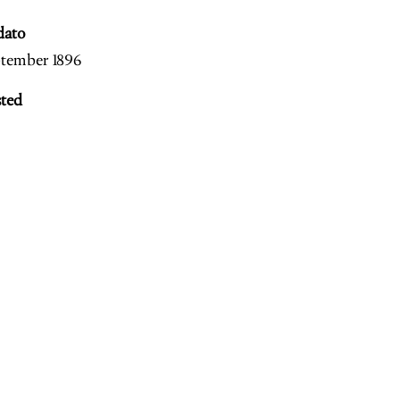
dato
ptember 1896
ted