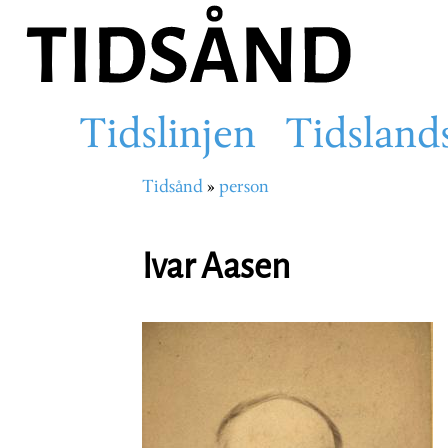
Hopp
til
hovedinnhold
Tidslinjen
Tidsland
Main
Tidsånd
person
Navigasjonssti
navigation
Ivar Aasen
Portrettbilde