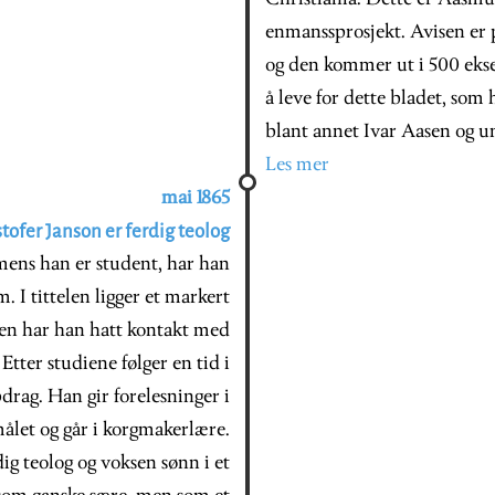
enmanssprosjekt. Avisen er på 
og den kommer ut i 500 eks
å leve for dette bladet, som 
blant annet Ivar Aasen og u
Les mer
mai 1865
stofer Janson er ferdig teolog
 mens han er student, har han
. I tittelen ligger et markert
iden har han hatt kontakt med
tter studiene følger en tid i
rag. Han gir forelesninger i
målet og går i korgmakerlære.
dig teolog og voksen sønn i et