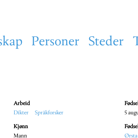
skap
Personer
Steder
Arbeid
Fødse
Dikter
Språkforsker
5 augu
Kjønn
Fødse
Mann
Ørsta