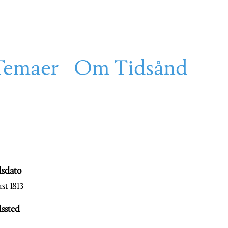
Temaer
Om Tidsånd
lsdato
st 1813
lssted