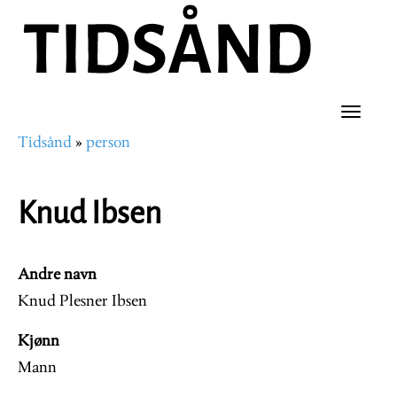
Hopp
til
hovedinnhold
Toggle
Tidsånd
person
naviga
Navigasjonssti
Knud Ibsen
Andre navn
Knud Plesner Ibsen
Kjønn
Mann