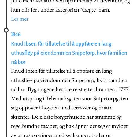
Julie Henriksdatter ved hjemmedåp 21. desember, og
hun blir ført under kategorien "uægte" barn.
Les mer
1846
Knud Ibsen får tillatelse til å oppføre en lang
uthusfløy på eiendommen Snipetorp, hvor familien
nå bor
Knud Ibsen får tillatelse til å oppføre en lang
uthusfløy på eiendommen Snipetorp, hvor familien
nå bor. Bygningene her ble reist etter brannen i 1777.
Med utspring i Telemarksgaten snor Snipetorpgaten
seg oppover i høyden med terrasser og bratte
skrenter. De eldste borgerhusene har stramme og
regelbundne fasader, og bak åpner det seg et mylder
av uthusbygninger med svalganger, boder og