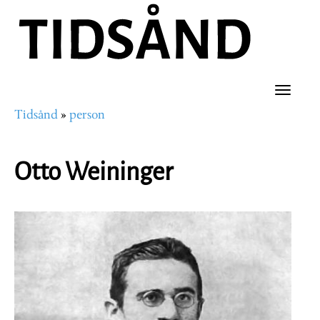
Hopp
til
hovedinnhold
Toggle
Tidsånd
person
naviga
Navigasjonssti
Otto Weininger
Portrettbilde