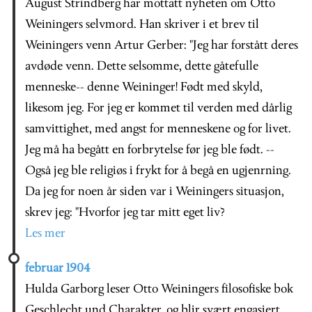
August Strindberg har mottatt nyheten om Otto
Weiningers selvmord. Han skriver i et brev til
Weiningers venn Artur Gerber: "Jeg har forstått deres
avdøde venn. Dette selsomme, dette gåtefulle
menneske-- denne Weininger! Født med skyld,
likesom jeg. For jeg er kommet til verden med dårlig
samvittighet, med angst for menneskene og for livet.
Jeg må ha begått en forbrytelse før jeg ble født. --
Også jeg ble religiøs i frykt for å begå en ugjenrning.
Da jeg for noen år siden var i Weiningers situasjon,
skrev jeg: "Hvorfor jeg tar mitt eget liv?
Les mer
februar 1904
Hulda Garborg leser Otto Weiningers filosofiske bok
Geschlecht und Charakter, og blir svært engasjert.