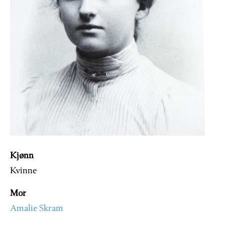
Kjønn
Kvinne
Mor
Amalie Skram