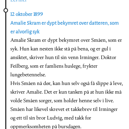
Les mer
12 oktober 1899
Amalie Skram er dypt bekymret over datteren, som
er alvorlig syk
Amalie Skram er dypt bekymret over Småen, som er
syk. Hun kan nesten ikke stå på bena, og er gul i
ansiktet, skriver hun til sin venn Irminger. Doktor
Feilberg, som er famliens huslege, frykter
lungebetennelse.
Hvis Småen nå dør, kan hun selv også få slippe å leve,
skriver Amalie. Det er kun tanken på at hun ikke må
volde Småen sorger, som holder henne selv i live.
Småen har likevel skrevet et takkebrev til Irminger
og ett til sin bror Ludvig, med takk for
oppmerksomheten på bursdagen.