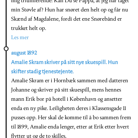
mig triumferende: Kan Du se Pappa, at jeg har taget
min Støvle af? Hun har snøret den helt op og får nu
Skænd af Magdalene, fordi det ene Snørebånd er
trukket helt op.
Les mer
august 1892
Amalie Skram skriver på sitt nye skuespill. Hun
skifter stadig tjenestejente.
Amalie Skram er i Hornbæk sammen med datteren
Johanne og skriver på sitt skuespill, mens hennes
mann Erik bor på hotell i København og ansetter
enda en ny pike. Leiligheten deres i Klassensgade 11
pusses opp. Her skal de komme til å bo sammen frem
til 1899, Amalie enda lenger, etter at Erik etter hvert
flytter ut og de to skilles.