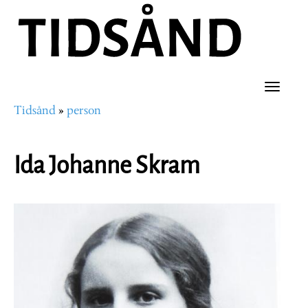
Hopp
til
hovedinnhold
Toggle
Tidsånd
person
naviga
Navigasjonssti
Ida Johanne Skram
Portrettbilde