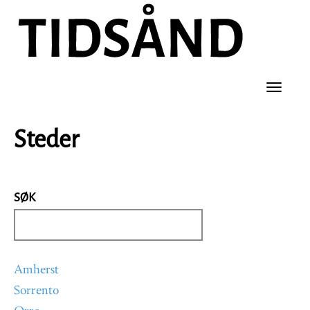
Hopp
til
hovedinnhold
Toggle
naviga
Steder
SØK
Amherst
Sorrento