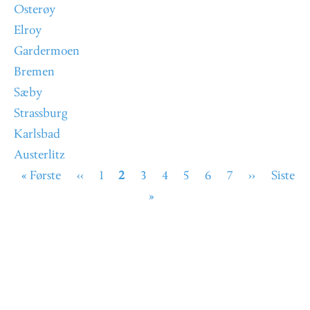
Osterøy
Elroy
Gardermoen
Bremen
Sæby
Strassburg
Karlsbad
Austerlitz
Sider
Første
« Første
Forrige
‹‹
Page
1
Nåværende
2
Page
3
Page
4
Page
5
Page
6
Page
7
Neste
››
Siste
Siste
side
side
side
»
side
side